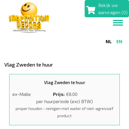
Overslaan
Bekijk uw
en
aanvragen (0)
naar
Toggl
de
navig
inhoud
gaan
NL
EN
Vlag Zweden te huur
Vlag Zweden te huur
ex-Malle
Prijs
€8.00
per huurperiode (excl BTW)
proper houden - reinigen met water of niet-agressief
product